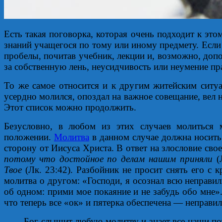
Есть такая поговорка, которая очень подходит к эт
знаний учащегося по тому или иному предмету. Если 
пробелы, почитав учебник, лекции и, возможно, допо
за собственную лень, неусидчивость или неумение пр
То же самое относится и к другим житейским ситуац
усердно молился, опоздал на важное совещание, вел н
Этот список можно продолжить.
Безусловно, в любом из этих случаев молить
положении.
Молитва
в данном случае должна носить
сторону от Иисуса Христа. В ответ на злословие сво
потому что достойное по делам нашим приняли
(Л
Твое
(Лк. 23:42). Разбойник не просит снять его с к
молитва о другом: «Господи, я осознал всю неправи
об одном: прими мое покаяние и не забудь обо мне».
что теперь все «ок» и пятерка обеспечена — неправи
Бог слышит любую молитву и знает все наши по