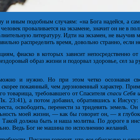
ому и иным подобным случаям: «на Бога надейся, а са
человек проваливается на экзамене, значит он не в п
лнительную литературу. Идти на экзамен, не выучив ма
авильно распределить время, довольно странно, если н
иям, фиаско в которых зависит непосредственно от 
ездоровый образ жизни и подорвал здоровье, сел за р
ся можно и нужно. Но при этом четко осознава
 скорее покаянный, чем дерзновенный характер. Пр
его товарища, требовавшего от Спасителя
спаси Себя и
к. 23:41), а потом добавил, обратившись к Иисусу
реста, освободить, перенести за тридевять земель. О
льность моей жизни, — как бы говорит он, — я глубо
 Такой должна быть и наша молитва. По дороге в инст
льно. Ведь Бог не машина по исполнению желаний.
требности. Писание говорит, что
все обнажено и отк