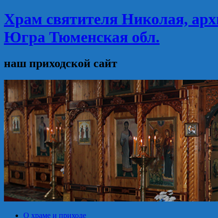
Храм святителя Николая, арх
Югра Тюменская обл.
наш приходской сайт
О храме и приходе