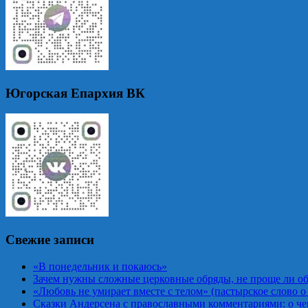
Югорская Епархия ВК
Свежие записи
«В понедельник и покаюсь»
Зачем нужны сложные церковные обряды, не проще ли об
«Любовь не умирает вместе с телом» (пастырское слово о
Сказки Андерсена с православными комментариями: о че