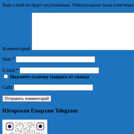
Ваш e-mail не будет опубликован.
Обязательные поля помечен
Комментарий
Имя
*
E-mail
*
Нажмите галочку (защита от спама)
Сайт
Югорская Епархия Telegram