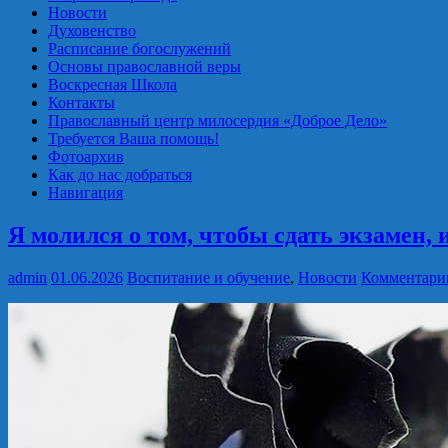
Новости
Духовенство
Расписание богослужений
Основы православной веры
Воскресная Школа
Контакты
Православный центр милосердия «Доброе Дело»
Требуется Ваша помощь!
Фотоархив
Как до нас добраться
Навигация
Я молился о том, чтобы сдать экзамен, 
admin
01.06.2026
Воспитание и обучение
,
Новости
Комментарии