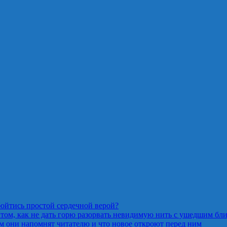
ойтись простой сердечной верой?
 том, как не дать горю разорвать невидимую нить с ушедшим бл
м они напомнят читателю и что новое откроют перед ним