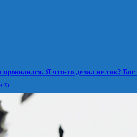
и провалился. Я что-то делал не так? Бо
 (0)