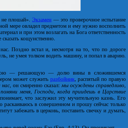
м не плошай».
Экзамен
— это проверочное испытание
олной мере овладел предметом и ему нужно восполнить
териал и при этом возлагать на Бога ответственность
е сказать кощунственно.
нас. Поздно встал и, несмотря на то, что по дороге
уль, не умея толком водить машину, и попал в аварию.
я свою — решающую — долю вины в сложившемся
имером может служить
разбойник
, распятый по правую
 нас
, он смиренно сказал:
мы осуждены справедливо,
:
помяни меня, Господи, когда приидешь в Царствие
н понимает, что заслужил эту мучительную казнь. Его
ко раскаиваюсь в совершенном и прошу сейчас только
итут забежать в церковь, поставить свечку и думать,
рыто перед очами Его
(Евр. 4:13), Он проникает