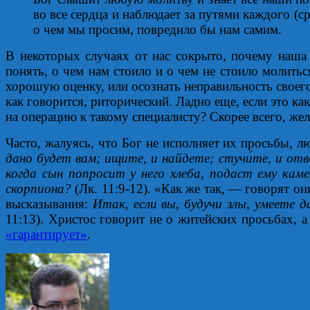
во все сердца и наблюдает за путями каждого (ср
о чем мы просим, повредило бы нам самим.
В некоторых случаях от нас сокрыто, почему наша 
понять, о чем нам стоило и о чем не стоило молить
хорошую оценку, или осознать неправильность своего
как говорится, риторический. Ладно еще, если это ка
на операцию к такому специалисту? Скорее всего, же
Часто, жалуясь, что Бог не исполняет их просьбы,
дано будет вам; ищите, и найдете; стучи́те, и от
когда сын попросит у него хлеба, подаст ему кам
скорпиона?
(Лк. 11:9-12). «Как же так, — говорят о
высказывания:
Итак, если вы, будучи злы, умеете
11:13). Христос говорит не о житейских просьбах, а
«гарантирует»
.