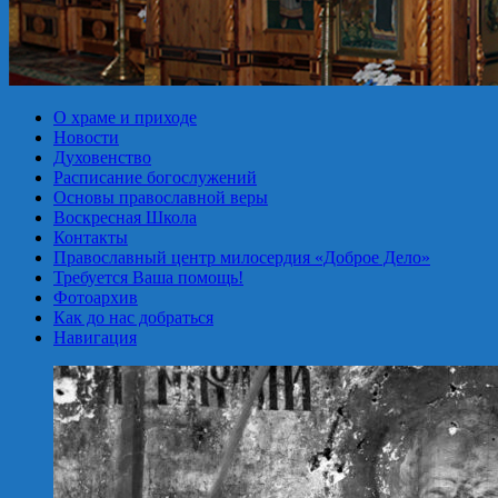
О храме и приходе
Новости
Духовенство
Расписание богослужений
Основы православной веры
Воскресная Школа
Контакты
Православный центр милосердия «Доброе Дело»
Требуется Ваша помощь!
Фотоархив
Как до нас добраться
Навигация