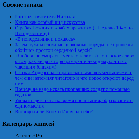
Свежие записи
Расстрел святителя Николая
Книга как особый вид искусства
О рабах Божиих и «рабах вражиих» (в Неделю 10-ю по
Пятидесятнице)
«В понедельник и покаюсь»
Зачем нужны сложные церковные обряды, не проще ли
обойтись простой сердечной верой?
«Любовь не умирает вместе с телом» (пастырское слово
о том, как не дать горю разорвать невидимую нить с
ушедшим близким)
Сказки Андерсена с православными комментариями: о
чем они напомнят читателю и что новое откроют перед
ним
Почему не надо искать пропавших солдат с помощью
гадалок
Уложить детей спать: время воспитания, образования и
единомыслия
Восходили ли Енох и Илия на небо?
Календарь записей
Август 2026