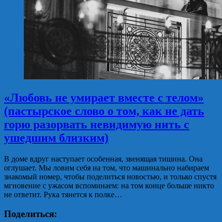
«Любовь не умирает вместе с телом»
(пастырское слово о том, как не дать
горю разорвать невидимую нить с
ушедшим близким)
В доме вдруг наступает особенная, звенящая тишина. Она
оглушает. Мы ловим себя на том, что машинально набираем
знакомый номер, чтобы поделиться новостью, и только спустя
мгновение с ужасом вспоминаем: на том конце больше никто
не ответит. Рука тянется к полке…
Поделиться: