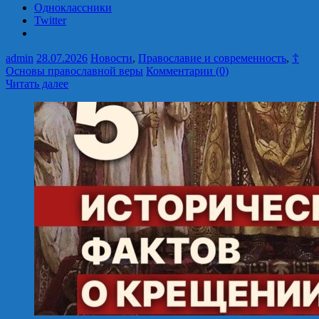
Одноклассники
Twitter
admin
28.07.2026
Новости
,
Православие и современность
,
☦
Основы православной веры
Комментарии (0)
Читать далее