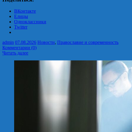
ВКонтакте
Елицы
Одноклассники
Twitter
admin
07.08.2026
Новости
,
Православие и современность
Комментарии (0)
Читать далее