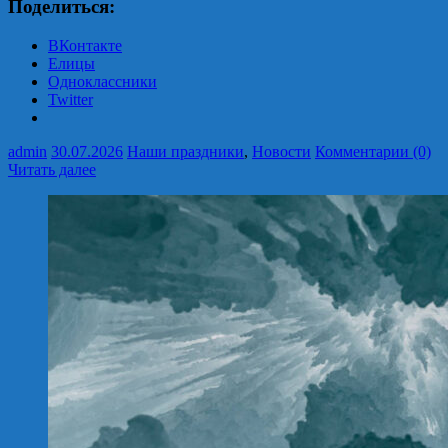
Поделиться:
ВКонтакте
Елицы
Одноклассники
Twitter
admin
30.07.2026
Наши праздники
,
Новости
Комментарии (0)
Читать далее