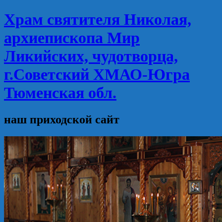
Храм святителя Николая,
архиепископа Мир
Ликийских, чудотворца,
г.Советский ХМАО-Югра
Тюменская обл.
наш приходской сайт