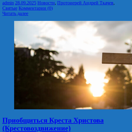
admin
28.09.2025
Новости
,
Протоиерей Андрей Ткачев
,
Святые
Комментарии (0)
Читать далее
Приобщиться Креста Христова
(Крестовоздвижение)