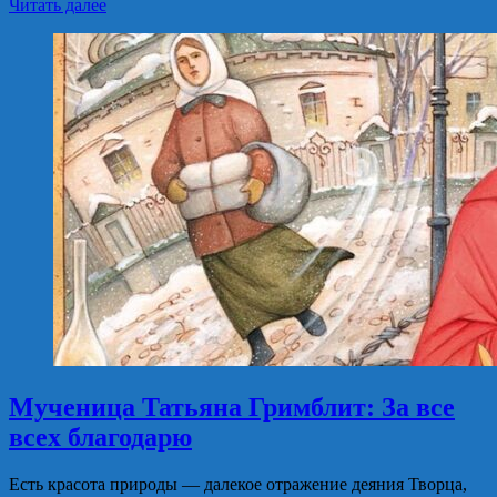
Читать далее
Мученица Татьяна Гримблит: За все
всех благодарю
Есть красота природы — далекое отражение деяния Творца,