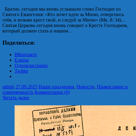
Братие, сегодня мы вновь услышали слово Господне из
Святого Евангелия: «Кто хочет идти за Мною, отвергнись
себя, и возьми крест свой, и следуй за Мною» (Мк. 8: 34)…
Святая Церковь сегодня вновь говорит о Кресте Господнем,
который должен стать и нашим…
Поделиться:
ВКонтакте
Елицы
Одноклассники
Twitter
admin
27.09.2025
Наши праздники
,
Новости
,
Православие и
современность
Комментарии (0)
Читать далее