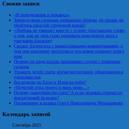
Свежие записи
«В понедельник и покаюсь»
Зачем нужны сложные церковные обряды, не проще ли
обойтись простой сердечной верой?
«Любовь не умирает вместе с телом» (пастырское слово
о том, как не дать горю разорвать невидимую нить с
ушедшим близким)
Сказки Андерсена с православными комментариями: о
чем они напомнят читателю и что новое откроют перед
ним
Почему не надо искать пропавших солдат с помощью
гадалок
Уложить детей спать: время воспитания, образования и
единомыслия
Восходили ли Енох и Илия на небо?
«Почитай отца твоего и мать твою…»
Почему самоубийство грех? А если человек страдал от
неизлечимой болезни?
Посвящение в казаки Олега Николаевича Меньшикова
Календарь записей
Сентябрь 2025