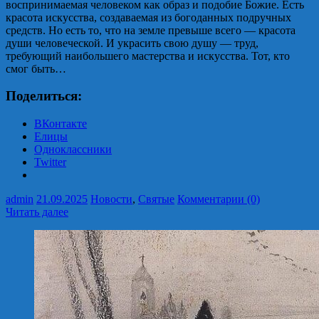
воспринимаемая человеком как образ и подобие Божиe. Есть
красота искусства, создаваемая из богоданных подручных
средств. Но есть то, что на земле превыше всего — красота
души человеческой. И украсить свою душу — труд,
требующий наибольшего мастерства и искусства. Тот, кто
смог быть…
Поделиться:
ВКонтакте
Елицы
Одноклассники
Twitter
admin
21.09.2025
Новости
,
Святые
Комментарии (0)
Читать далее