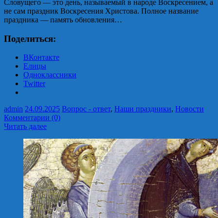
Словущего — это день, называемый в народе Воскресением, а
не сам праздник Воскресения Христова. Полное название
праздника — память обновления…
Поделиться:
ВКонтакте
Елицы
Одноклассники
Twitter
admin
24.09.2025
Вопрос - ответ
,
Наши праздники
,
Новости
Комментарии (0)
Читать далее