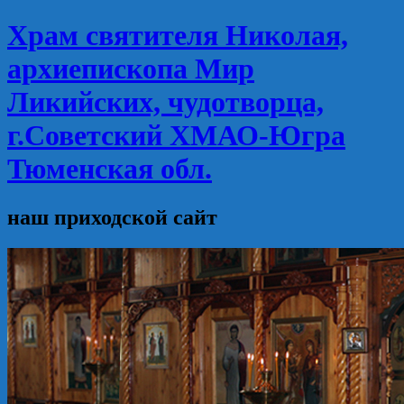
Храм святителя Николая,
архиепископа Мир
Ликийских, чудотворца,
г.Советский ХМАО-Югра
Тюменская обл.
наш приходской сайт