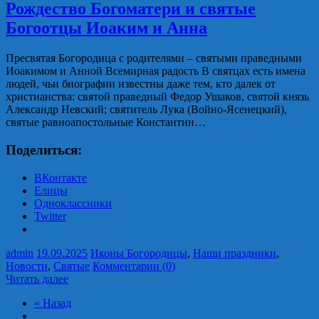
Рождество Богоматери и святые
Богоотцы Иоаким и Анна
Пресвятая Богородица с родителями – святыми праведными
Иоакимом и Анной Всемирная радость В святцах есть имена
людей, чьи биографии известны даже тем, кто далек от
христианства: святой праведный Федор Ушаков, святой князь
Александр Невский; святитель Лука (Войно-Ясенецкий),
святые равноапостольные Константин…
Поделиться:
ВКонтакте
Елицы
Одноклассники
Twitter
admin
19.09.2025
Иконы Богородицы
,
Наши праздники
,
Новости
,
Святые
Комментарии (0)
Читать далее
« Назад