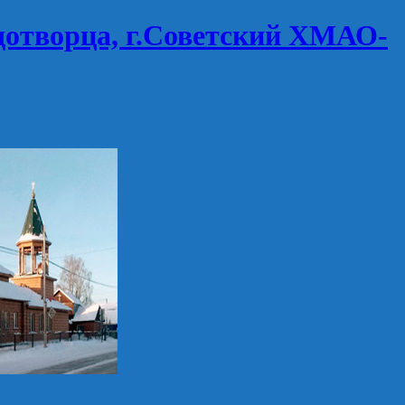
дотворца, г.Советский ХМАО-