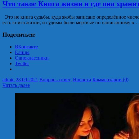
Что такое Книга жизни и где она храни
Это не книга судьбы, куда якобы записано определённое число
есть книга жизни; и судимы были мертвые по написанному в…
Поделиться:
ВКонтакте
Елицы
Одноклассники
Twitter
admin
28.09.2021
Вопрос - ответ
,
Новости
Комментарии (0)
Читать далее