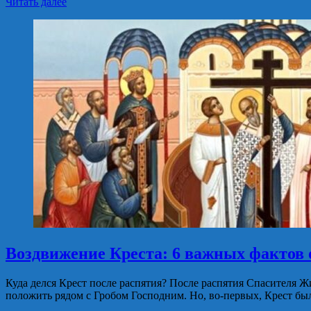
Читать далее
Воздвижение Креста: 6 важных фактов 
Куда делся Крест после распятия? После распятия Спасителя 
положить рядом с Гробом Господним. Но, во-первых, Крест бы