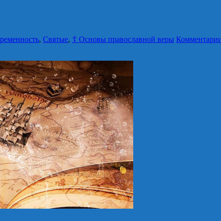
временность
,
Святые
,
☦ Основы православной веры
Комментарии