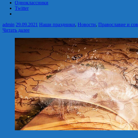
Одноклассники
Twitter
admin
29.09.2021
Наши праздники
,
Новости
,
Православие и со
Читать далее