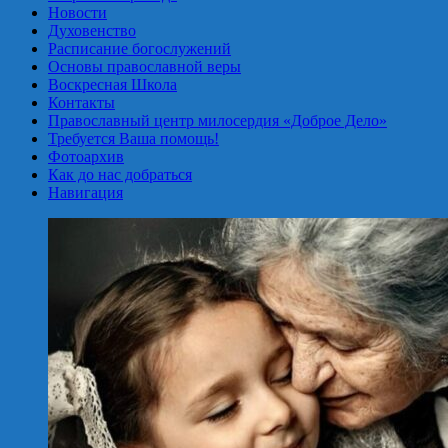
Новости
Духовенство
Расписание богослужений
Основы православной веры
Воскресная Школа
Контакты
Православный центр милосердия «Доброе Дело»
Требуется Ваша помощь!
Фотоархив
Как до нас добраться
Навигация