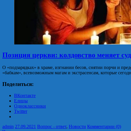
Позиция церкви: колдовство меняет суд
О «подзарядках» в храме, изгнании бесов, снятии порчи и пре
«бабкам», всевозможным магам и экстрасенсам, которые сего
Поделиться:
ВКонтакте
Елицы
Одноклассники
Twitter
admin
27.09.2021
Вопрос - ответ
,
Новости
Комментарии (0)