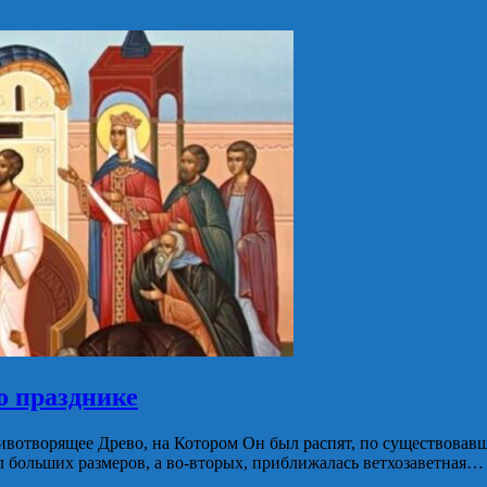
о празднике
Животворящее Древо, на Котором Он был распят, по существовав
л больших размеров, а во-вторых, приближалась ветхозаветная…