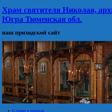
Храм святителя Николая, арх
Югра Тюменская обл.
наш приходской сайт
О храме и приходе