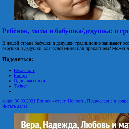
Ребёнок, мама и бабушка/дедушка: о гр
В нашей стране бабушки и дедушки традиционно занимают особ
бабушки и дедушки: благословением или проклятием? Может л
Поделиться:
ВКонтакте
Елицы
Одноклассники
Twitter
admin
30.09.2021
Вопрос - ответ
,
Новости
,
Православие и совр
Читать далее