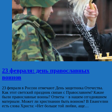
23 февраля: день православных
воинов
23 февраля в России отмечают День защитника Отечества.
Как этот светский праздник связан с Православием? Какие
были православные воины? Ответы − в нашем сегодняшнем
материале. Может ли христианин быть воином? В Евангелии
есть слова Христа: «Нет больше той любви, аще…