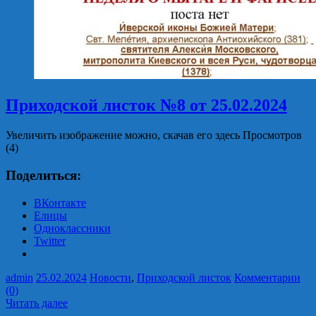
Приходской листок №8 от 25.02.2024
Увеличить изображение можно, скачав его здесь Просмотров
(4)
Поделиться:
ВКонтакте
Елицы
Одноклассники
Twitter
admin
25.02.2024
Новости
,
Приходской листок
Комментарии
(0)
Читать далее