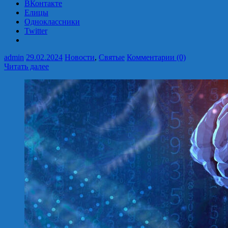
ВКонтакте
Елицы
Одноклассники
Twitter
admin
29.02.2024
Новости
,
Святые
Комментарии (0)
Читать далее