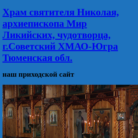
Храм святителя Николая,
архиепископа Мир
Ликийских, чудотворца,
г.Советский ХМАО-Югра
Тюменская обл.
наш приходской сайт