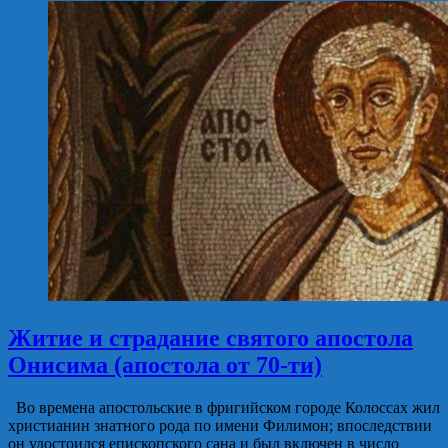
Житие и страдание святого апостола
Онисима (апостола от 70-ти)
Во времена апостольские в фригийском городе Колоссах жил
христианин знатного рода по имени Филимон; впоследствии
он удостоился епископского сана и был включен в число