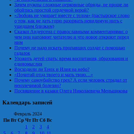
Зачем нужны сложные церковные обряды, не проще ли
обойтись простой сердечной верой?
«Любовь не умирает вместе с телом» (пастырское слово
о том, как не дать горю разорвать невидимую нить с
ушедшим близким)
Сказки Андерсена с православными комментариями: о
чем они напомнят читателю и что новое откроют перед
ним
Почему не надо искать пропавших солдат с помощью
гадалок
Уложить детей спать: время воспитания, образования и
единомыслия
Восходили ли Енох и Илия на небо?
«Почитай отца твоего и мать твою…»
Почему самоубийство грех? А если человек страдал от
неизлечимой болезни?
Посвящение в казаки Олега Николаевича Меньшикова
Календарь записей
Февраль 2024
Пн
Вт
Ср
Чт
Пт
Сб
Вс
1
2
3
4
5
6
7
8
9
10
11