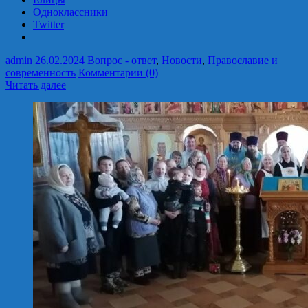
Одноклассники
Twitter
admin
26.02.2024
Вопрос - ответ
,
Новости
,
Православие и
современность
Комментарии (0)
Читать далее