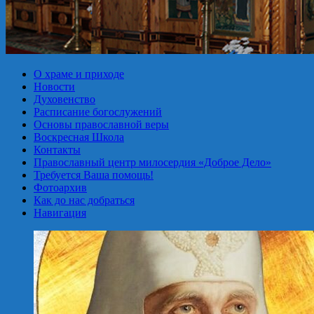
О храме и приходе
Новости
Духовенство
Расписание богослужений
Основы православной веры
Воскресная Школа
Контакты
Православный центр милосердия «Доброе Дело»
Требуется Ваша помощь!
Фотоархив
Как до нас добраться
Навигация