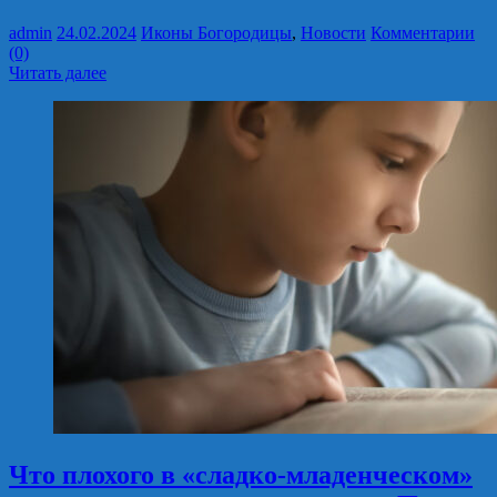
admin
24.02.2024
Иконы Богородицы
,
Новости
Комментарии
(0)
Читать далее
Что плохого в «сладко-младенческом»