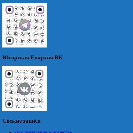
Югорская Епархия ВК
Свежие записи
«В понедельник и покаюсь»