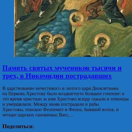
Память святых мучеников тысячи и
трех, в Никомидии пострадавших
В царствование нечестивого и лютого царя Диоклетиана
на Церковь Христову было воздвигнуто большое гонение: в
это время христиан за имя Христово всюду сажали в темницы
и умерщвляли. Между ними пострадали и рабы
Христовы, епископ Феопемпт и Феона, бывший волхв, и
четыре царских сановника: Васс,…
Поделиться: