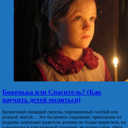
Боженька или Спаситель? (Как
научить детей молиться)
Крошечный пищащий сверток, перевязанный голубой или
розовой лентой… Это бесценное сокровище, приехавшее из
роддома, верующие родители должны не только вырастить, но
и воспитать в христианской традиции, не только одеть, обуть