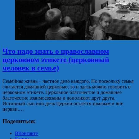
Что надо знать о православном
церковном этикете (церковный
человек в семье)
Семейная жизнь – частное дело каждого. Но поскольку семья
считается домашней церковью, то и здесь можно говорить о
церковном этикете. Церковное благочестие и домашнее
благочестие взаимосвязаны и дополняют друг друга.
Истинный сын или дочь Церкви остается таковым и вне
церкви.…
Поделиться:
ВКонтакте
Елицы