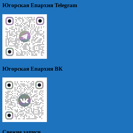
Югорская Епархия Telegram
Югорская Епархия ВК
Свежие записи