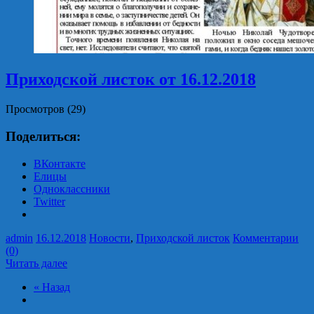
Приходской листок от 16.12.2018
Просмотров (29)
Поделиться:
ВКонтакте
Елицы
Одноклассники
Twitter
admin
16.12.2018
Новости
,
Приходской листок
Комментарии
(0)
Читать далее
« Назад