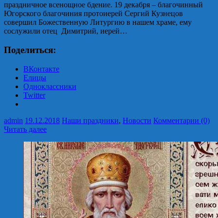
праздничное всенощное бдение. 19 декабря – благочинный
Югорского благочиния протоиерей Сергий Кузнецов
совершил Божественную Литургию в нашем храме, ему
сослужили отец Димитрий, иерей…
Поделиться:
ВКонтакте
Елицы
Одноклассники
Twitter
admin
19.12.2018
Наши праздники
,
Новости
Комментарии (0)
Читать далее