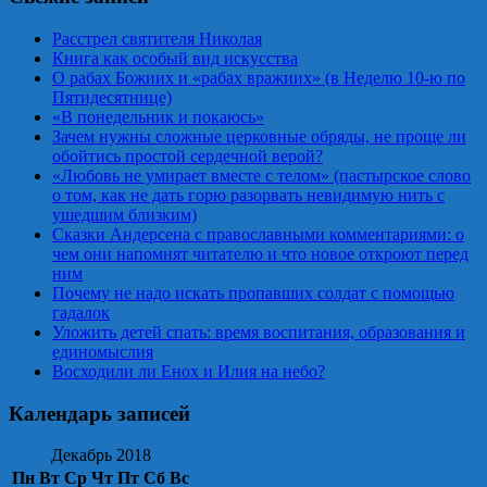
Расстрел святителя Николая
Книга как особый вид искусства
О рабах Божиих и «рабах вражиих» (в Неделю 10-ю по
Пятидесятнице)
«В понедельник и покаюсь»
Зачем нужны сложные церковные обряды, не проще ли
обойтись простой сердечной верой?
«Любовь не умирает вместе с телом» (пастырское слово
о том, как не дать горю разорвать невидимую нить с
ушедшим близким)
Сказки Андерсена с православными комментариями: о
чем они напомнят читателю и что новое откроют перед
ним
Почему не надо искать пропавших солдат с помощью
гадалок
Уложить детей спать: время воспитания, образования и
единомыслия
Восходили ли Енох и Илия на небо?
Календарь записей
Декабрь 2018
Пн
Вт
Ср
Чт
Пт
Сб
Вс