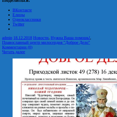
Поделиться:
ВКонтакте
Елицы
Одноклассники
Twitter
admin
18.12.2018
Новости
,
Нужна Ваша помощь!
,
Православный центр милосердия "Доброе Дело"
Комментарии (0)
Читать далее