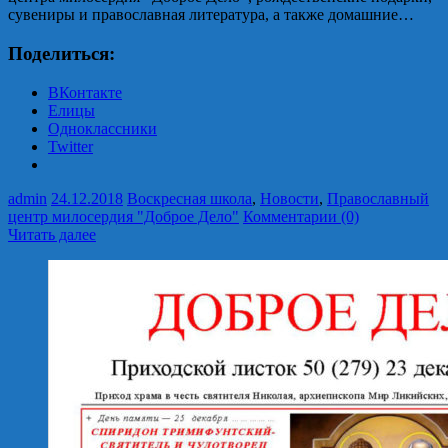
сувениры и православная литература, а также домашние…
Поделиться:
ВКонтакте
Елицы
Одноклассники
Twitter
admin
24.12.2018
Воскресная школа
,
Новости
,
Православный
центр милосердия "Доброе Дело"
Комментарии (0)
Читать далее