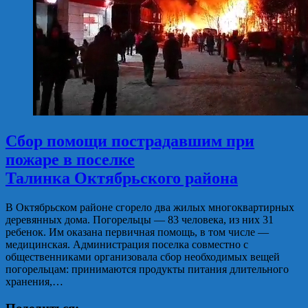
Сбор помощи пострадавшим при
пожаре в поселке
Талинка Октябрьского района
В Октябрьском районе сгорело два жилых многоквартирных
деревянных дома. Погорельцы — 83 человека, из них 31
ребенок. Им оказана первичная помощь, в том числе —
медицинская. Администрация поселка совместно с
общественниками организовала сбор необходимых вещей
погорельцам: принимаются продукты питания длительного
хранения,…