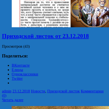
Приходской листок от 23.12.2018
Просмотров (43)
Поделиться:
ВКонтакте
Елицы
Одноклассники
Twitter
admin
23.12.2018
Новости
,
Приходской листок
Комментарии
(0)
Читать далее