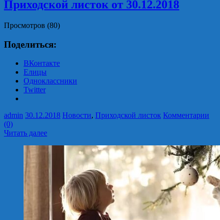
Приходской листок от 30.12.2018
Просмотров (80)
Поделиться:
ВКонтакте
Елицы
Одноклассники
Twitter
admin
30.12.2018
Новости
,
Приходской листок
Комментарии
(0)
Читать далее