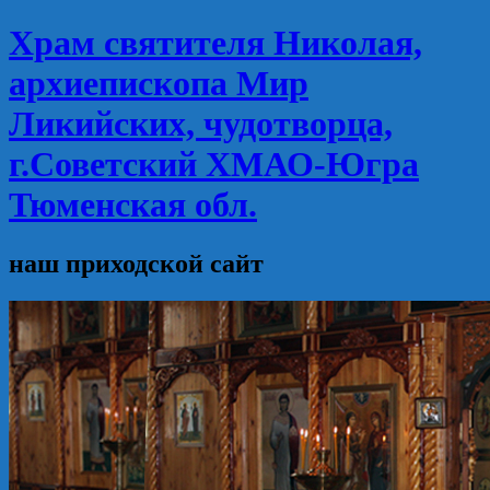
Храм святителя Николая,
архиепископа Мир
Ликийских, чудотворца,
г.Советский ХМАО-Югра
Тюменская обл.
наш приходской сайт