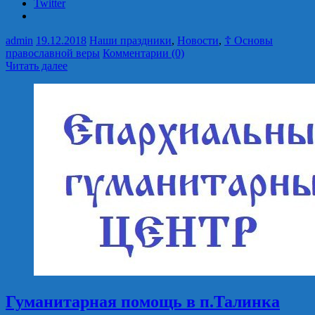
Twitter
admin
19.12.2018
Наши праздники
,
Новости
,
☦ Основы
православной веры
Комментарии (0)
Читать далее
Гуманитарная помощь в п.Талинка