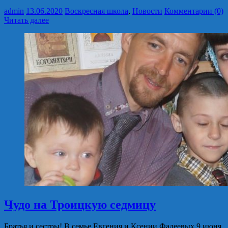
admin
13.06.2020
Воскресная школа
,
Новости
Комментарии (0)
Читать далее
Чудо на Троицкую седмицу
Братья и сестры! В семье Евгения и Ксении Фадеевых 9 июня