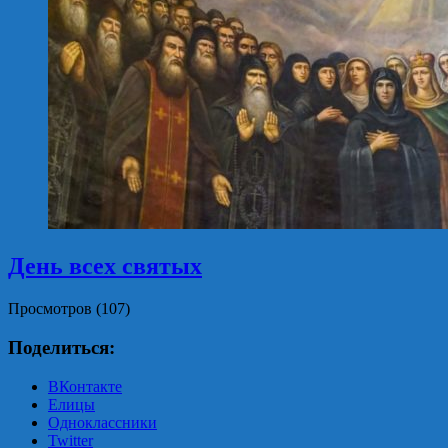
День всех святых
Просмотров (107)
Поделиться:
ВКонтакте
Елицы
Одноклассники
Twitter