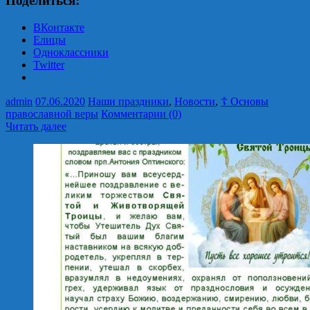
Поделиться:
ВКонтакте
Елицы
Одноклассники
Twitter
admin
07.06.2020
Наши праздники
,
Новости
,
☦ Основы
православной веры
Комментарии (0)
Читать далее