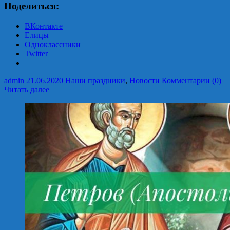
Поделиться:
ВКонтакте
Елицы
Одноклассники
Twitter
admin
21.06.2020
Наши праздники
,
Новости
Комментарии (0)
Читать далее