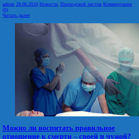
admin
28.06.2020
Новости
,
Приходской листок
Комментарии
(0)
Читать далее
Можно ли воспитать правильное
отношение к смерти – своей и чужой?