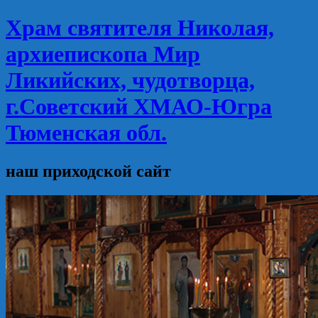
Храм святителя Николая,
архиепископа Мир
Ликийских, чудотворца,
г.Советский ХМАО-Югра
Тюменская обл.
наш приходской сайт