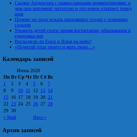
Сказки Андерсена с православными комментариями: о
чем они напомнят читателю и что новое откроют перед
ним
Почему не надо искать пропавших солдат с помощью
гадалок
Уложить детей спать: время воспитания, образования и
единомыслия
Восходили ли Енох и Илия на небо?
«Почитай отца твоего и мать твою…»
Календарь записей
Июнь 2020
Пн
Вт
Ср
Чт
Пт
Сб
Вс
1
2
3
4
5
6
7
8
9
10
11
12
13
14
15
16
17
18
19
20
21
22
23
24
25
26
27
28
29
30
« Май
Июл »
Архив записей