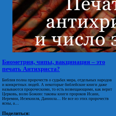
Биометрия, чипы, вакцинация – это
печать Антихриста?
Библия полна пророчеств о судьбах мира, отдельных народов
и конкретных людей. А некоторые библейские книги даже
называются пророческими, то есть возвещающими, как верит
Церковь, волю Божию: таковы книги пророков Исаии,
Иеремии, Иезекииля, Даниила… Не все из этих пророчеств
ясны, а…
Поделиться: