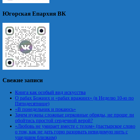
Югорская Епархия ВК
Свежие записи
Книга как особый вид искусства
О рабах Божиих и «рабах вражиих» (в Неделю 10-ю по
Пятидесятнице)
«В понедельник и покаюсь»
Зачем нужны сложные церковные обряды, не проще ли
обойтись простой сердечной верой?
«Любовь не умирает вместе с телом» (пастырское слово
о том, как не дать горю разорвать невидимую нить с
ушедшим близким)