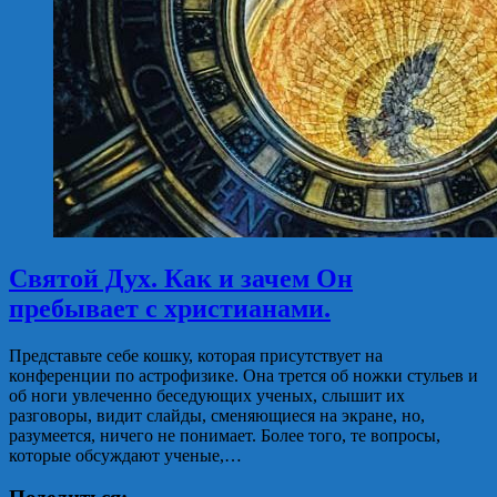
Святой Дух. Как и зачем Он
пребывает с хриcтианами.
Представьте себе кошку, которая присутствует на
конференции по астрофизике. Она трется об ножки стульев и
об ноги увлеченно беседующих ученых, слышит их
разговоры, видит слайды, сменяющиеся на экране, но,
разумеется, ничего не понимает. Более того, те вопросы,
которые обсуждают ученые,…