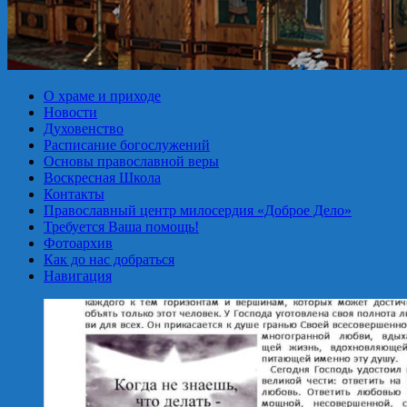
О храме и приходе
Новости
Духовенство
Расписание богослужений
Основы православной веры
Воскресная Школа
Контакты
Православный центр милосердия «Доброе Дело»
Требуется Ваша помощь!
Фотоархив
Как до нас добраться
Навигация