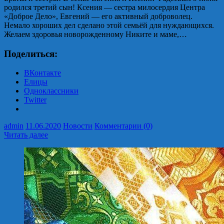
родился третий сын! Ксения — сестра милосердия Центра
«Доброе Дело», Евгений — его активный доброволец.
Немало хороших дел сделано этой семьёй для нуждающихся.
Желаем здоровья новорожденному Никите и маме,…
Поделиться:
ВКонтакте
Елицы
Одноклассники
Twitter
admin
11.06.2020
Новости
Комментарии (0)
Читать далее