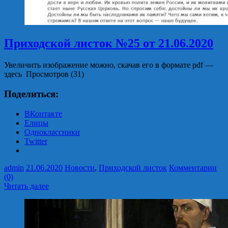
Приходской листок №25 от 21.06.2020
Увеличить изображение можно, скачав его в формате pdf —
здесь Просмотров (31)
Поделиться:
ВКонтакте
Елицы
Одноклассники
Twitter
admin
21.06.2020
Новости
,
Приходской листок
Комментарии
(0)
Читать далее