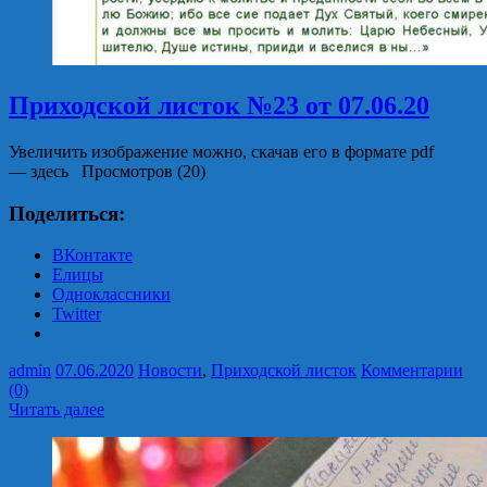
Приходской листок №23 от 07.06.20
Увеличить изображение можно, скачав его в формате pdf
— здесь Просмотров (20)
Поделиться:
ВКонтакте
Елицы
Одноклассники
Twitter
admin
07.06.2020
Новости
,
Приходской листок
Комментарии
(0)
Читать далее