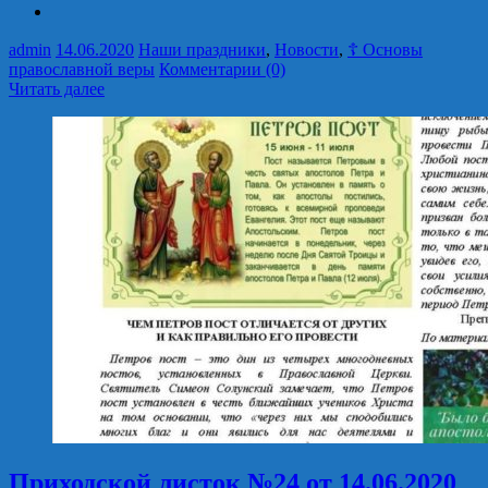
admin
14.06.2020
Наши праздники
,
Новости
,
☦ Основы
православной веры
Комментарии (0)
Читать далее
Приходской листок №24 от 14.06.2020