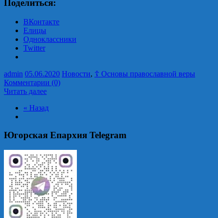
Поделиться:
ВКонтакте
Елицы
Одноклассники
Twitter
admin
05.06.2020
Новости
,
☦ Основы православной веры
Комментарии (0)
Читать далее
« Назад
Югорская Епархия Telegram