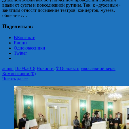
вдали от суеты и повседневной рутины. Так, к «духовным»
занятиям относят посещение театров, концертов, музеев,
общение с…
Поделиться:
ВКонтакте
Елицы
Одноклассники
Twitter
admin
16.09.2018
Новости
,
☦ Основы православной веры
Комментарии (0)
Читать далее