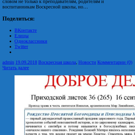
словом не только к преподавателям, родителям и
воспитанникам Воскресной школы, но…
Поделиться:
ВКонтакте
Елицы
Одноклассники
Twitter
admin
19.09.2018
Воскресная школа
,
Новости
Комментарии (0)
Читать далее