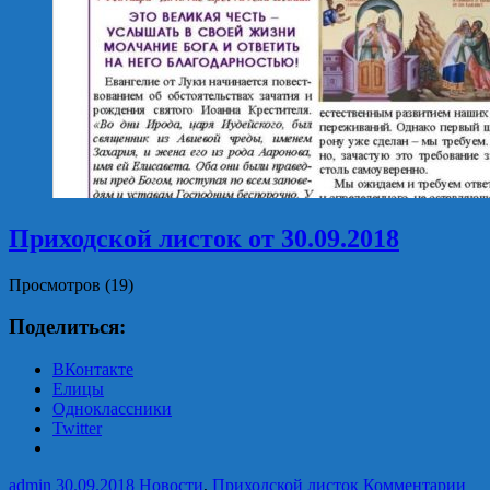
Приходской листок от 30.09.2018
Просмотров (19)
Поделиться:
ВКонтакте
Елицы
Одноклассники
Twitter
admin
30.09.2018
Новости
,
Приходской листок
Комментарии