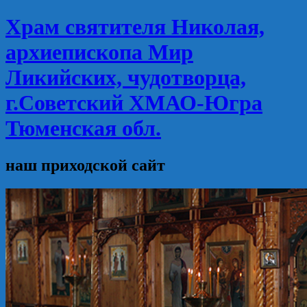
Храм святителя Николая,
архиепископа Мир
Ликийских, чудотворца,
г.Советский ХМАО-Югра
Тюменская обл.
наш приходской сайт