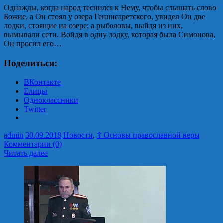
Однажды, когда народ теснился к Нему, чтобы слышать слово
Божие, а Он стоял у озера Геннисаретского, увидел Он две
лодки, стоящие на озере; а рыболовы, выйдя из них,
вымывали сети. Войдя в одну лодку, которая была Симонова,
Он просил его…
Поделиться:
ВКонтакте
Елицы
Одноклассники
Twitter
admin
30.09.2018
Новости
,
☦ Основы православной веры
Комментарии (0)
Читать далее