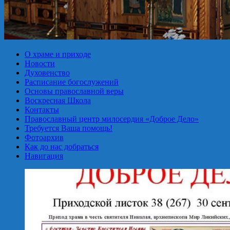
О храме и приходе
Новости
Духовенство
Расписание богослужений
Основы православной веры
Воскресная Школа
Контакты
Православный центр милосердия «Доброе Дело»
Требуется Ваша помощь!
Фотоархив
Как до нас добраться
Навигация