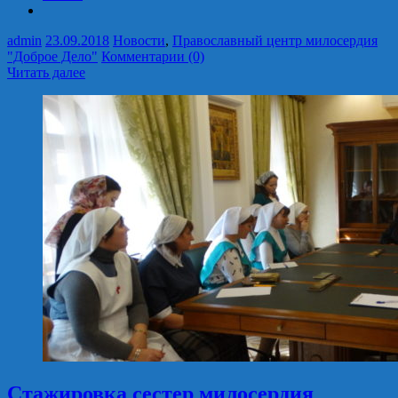
admin
23.09.2018
Новости
,
Православный центр милосердия
"Доброе Дело"
Комментарии (0)
Читать далее
Стажировка сестер милосердия