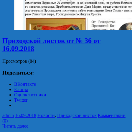
Приходской листок от № 36 от
16.09.2018
Просмотров (84)
Поделиться:
ВКонтакте
Елицы
Одноклассники
Twitter
admin
16.09.2018
Новости
,
Приходской листок
Комментарии
(0)
Читать далее