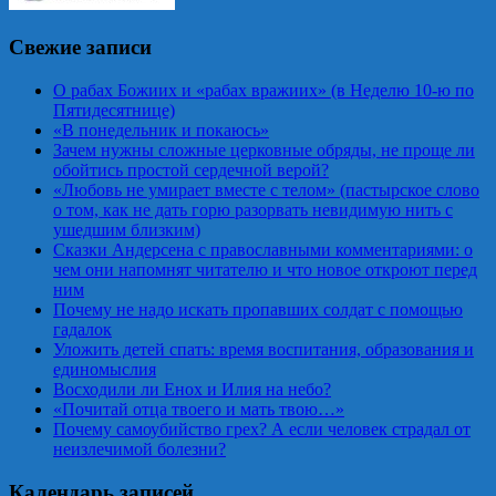
Свежие записи
О рабах Божиих и «рабах вражиих» (в Неделю 10-ю по
Пятидесятнице)
«В понедельник и покаюсь»
Зачем нужны сложные церковные обряды, не проще ли
обойтись простой сердечной верой?
«Любовь не умирает вместе с телом» (пастырское слово
о том, как не дать горю разорвать невидимую нить с
ушедшим близким)
Сказки Андерсена с православными комментариями: о
чем они напомнят читателю и что новое откроют перед
ним
Почему не надо искать пропавших солдат с помощью
гадалок
Уложить детей спать: время воспитания, образования и
единомыслия
Восходили ли Енох и Илия на небо?
«Почитай отца твоего и мать твою…»
Почему самоубийство грех? А если человек страдал от
неизлечимой болезни?
Календарь записей