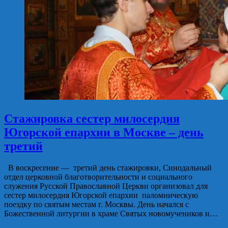
Стажировка сестер милосердия
Югорской епархии в Москве – день
третий
В воскресение — третий день стажировки, Синодальный
отдел церковной благотворительности и социального
служения Русской Православной Церкви организовал для
сестер милосердия Югорской епархии паломническую
поездку по святым местам г. Москвы. День начался с
Божественной литургии в храме Святых новомучеников и…