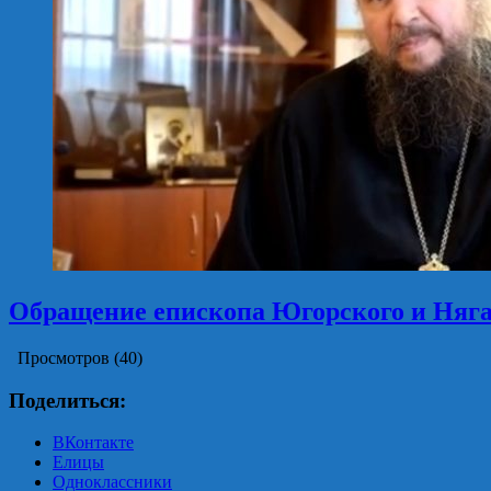
Обращение епископа Югорского и Няг
Просмотров (40)
Поделиться:
ВКонтакте
Елицы
Одноклассники