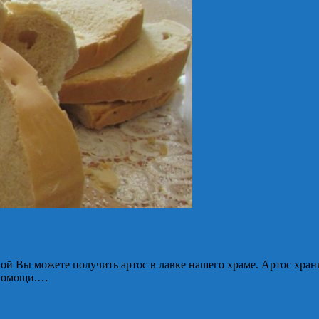
й Вы можете получить артос в лавке нашего храме. Артос храни
 помощи.…