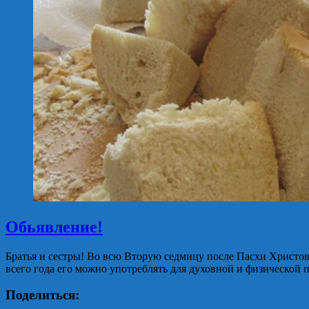
Обьявление!
Братья и сестры! Во всю Вторую седмицу после Пасхи Христово
всего года его можно употреблять для духовной и физической
Поделиться: