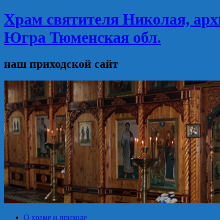
Храм святителя Николая, арх
Югра Тюменская обл.
наш приходской сайт
О храме и приходе