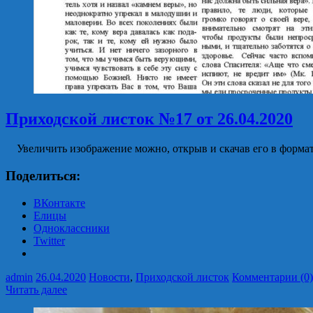
Приходской листок №17 от 26.04.2020
Увеличить изображение можно, открыв и скачав его в формат
Поделиться:
ВКонтакте
Елицы
Одноклассники
Twitter
admin
26.04.2020
Новости
,
Приходской листок
Комментарии (0)
Читать далее