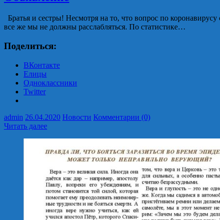
Братья и сестры! Несмотря на то, что вопрос по коронавирусу 
все же мы не должны расслабляться. По статистике…
Поделиться:
ВКонтакте
Елицы
Одноклассники
Twitter
admin
26.04.2020
Новости
Комментарии (0)
Читать далее