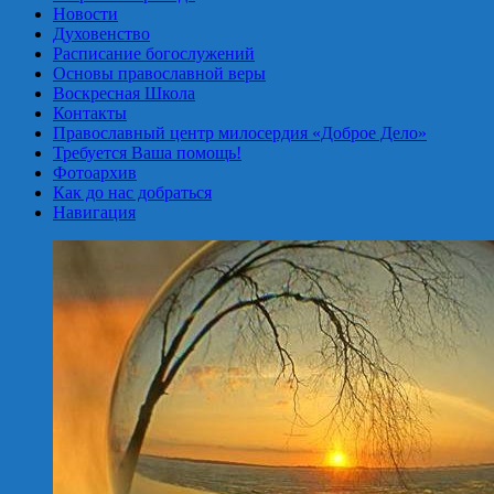
Новости
Духовенство
Расписание богослужений
Основы православной веры
Воскресная Школа
Контакты
Православный центр милосердия «Доброе Дело»
Требуется Ваша помощь!
Фотоархив
Как до нас добраться
Навигация