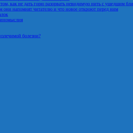
 том, как не дать горю разорвать невидимую нить с ушедшим бл
м они напомнят читателю и что новое откроют перед ним
алок
единомыслия
еизлечимой болезни?