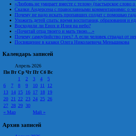
«Любовь не умирает вместе с телом» (пастырское слово о
Сказки Андерсена с православными комментариями: о че
Почему не надо искать пропавших солдат с помощью гад
Уложить детей спать: время воспитания, образования и 
Восходили ли Енох и Илия на небо?
«Почитай отца твоего и мать твою…»
Почему самоубийство грех? А если человек страдал от н
Посвящение в казаки Олега Николаевича Меньшикова
Календарь записей
Апрель 2026
Пн
Вт
Ср
Чт
Пт
Сб
Вс
1
2
3
4
5
6
7
8
9
10
11
12
13
14
15
16
17
18
19
20
21
22
23
24
25
26
27
28
29
30
« Мар
Май »
Архив записей