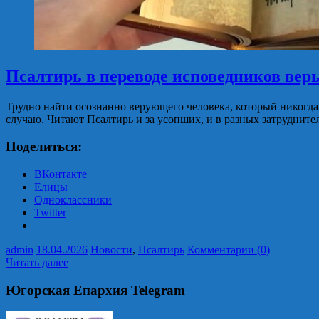
Псалтирь в переводе исповедников вер
Трудно найти осознанно верующего человека, который никогда не
случаю. Читают Псалтирь и за усопших, и в разных затруднит
Поделиться:
ВКонтакте
Елицы
Одноклассники
Twitter
admin
18.04.2026
Новости
,
Псалтирь
Комментарии (0)
Читать далее
Югорская Епархия Telegram