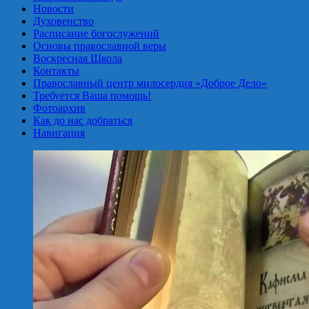
Новости
Духовенство
Расписание богослужений
Основы православной веры
Воскресная Школа
Контакты
Православный центр милосердия «Доброе Дело»
Требуется Ваша помощь!
Фотоархив
Как до нас добраться
Навигация