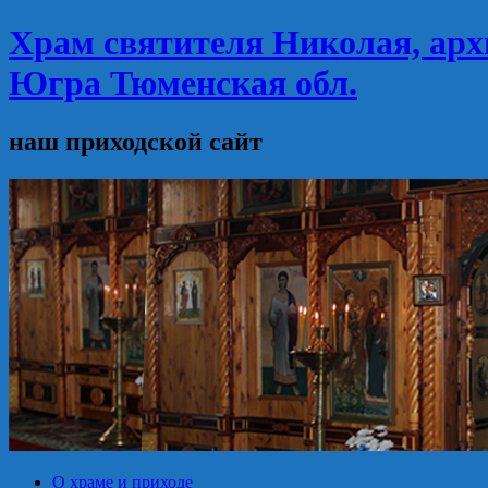
Храм святителя Николая, арх
Югра Тюменская обл.
наш приходской сайт
О храме и приходе