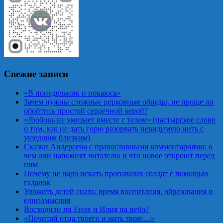
Свежие записи
«В понедельник и покаюсь»
Зачем нужны сложные церковные обряды, не проще ли
обойтись простой сердечной верой?
«Любовь не умирает вместе с телом» (пастырское слово
о том, как не дать горю разорвать невидимую нить с
ушедшим близким)
Сказки Андерсена с православными комментариями: о
чем они напомнят читателю и что новое откроют перед
ним
Почему не надо искать пропавших солдат с помощью
гадалок
Уложить детей спать: время воспитания, образования и
единомыслия
Восходили ли Енох и Илия на небо?
«Почитай отца твоего и мать твою…»