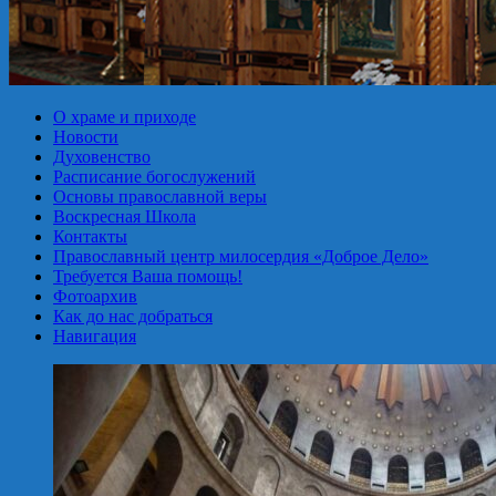
О храме и приходе
Новости
Духовенство
Расписание богослужений
Основы православной веры
Воскресная Школа
Контакты
Православный центр милосердия «Доброе Дело»
Требуется Ваша помощь!
Фотоархив
Как до нас добраться
Навигация