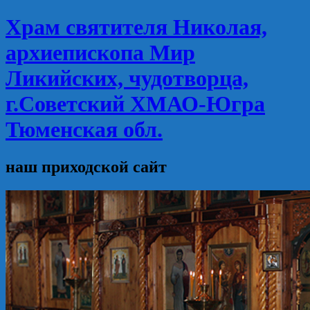
Храм святителя Николая,
архиепископа Мир
Ликийских, чудотворца,
г.Советский ХМАО-Югра
Тюменская обл.
наш приходской сайт