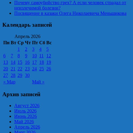
Почему самоубийство грех? А если человек страдал от
неизлечимой болезни?
Посвящение в казаки Олега Николаевича Меньшикова
Календарь записей
Апрель 2026
Пн
Вт
Ср
Чт
Пт
Сб
Вс
1
2
3
4
5
6
7
8
9
10
11
12
13
14
15
16
17
18
19
20
21
22
23
24
25
26
27
28
29
30
« Мар
Май »
Архив записей
Август 2026
Июль 2026
Июнь 2026
Май 2026
Апрель 2026
Март 2026