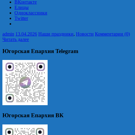
ВКонтакте
Елицы
Одноклассники
Twitter
admin
13.04.2026
Наши праздники
,
Новости
Комментарии (0)
Читать далее
Югорская Епархия Telegram
Югорская Епархия ВК