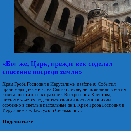
«Бог же, Царь, прежде век соделал
спасение посреди земли»
Храм Гроба Господня в Иерусалиме. naafone.ru События,
происходящие сейчас на Святой Земле, не позволили многим
людям посетить ее в праздник Воскресения Христова,
поэтому хочется поделиться своими воспоминаниями
особенно в светлые пасхальные дни. Храм Гроба Господня в
Иерусалиме. wikiway.com Сколько ни…
Поделиться: